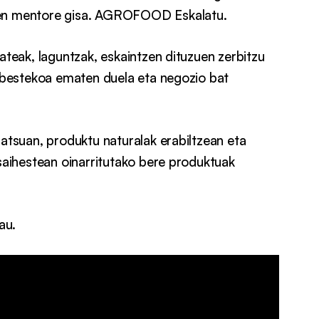
uen mentore gisa. AGROFOOD Eskalatu.
ateak, laguntzak, eskaintzen dituzuen zerbitzu
inbestekoa ematen duela eta negozio bat
ratsuan, produktu naturalak erabiltzean eta
 saihestean oinarritutako bere produktuak
au.