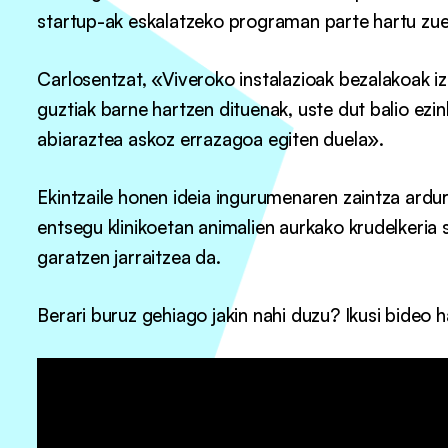
startup-ak eskalatzeko programan parte hartu z
Carlosentzat, «Viveroko instalazioak bezalakoak iz
guztiak barne hartzen dituenak, uste dut balio ez
abiaraztea askoz errazagoa egiten duela».
Ekintzaile honen ideia ingurumenaren zaintza ardu
entsegu klinikoetan animalien aurkako krudelkeria
garatzen jarraitzea da.
Berari buruz gehiago jakin nahi duzu? Ikusi bideo h