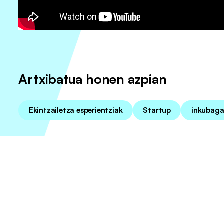
Artxibatua honen azpian
Ekintzailetza esperientziak
Startup
inkubaga