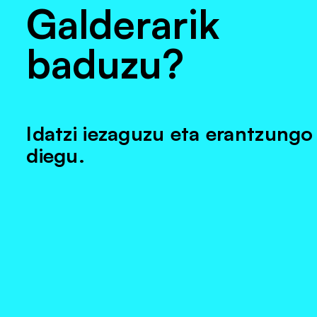
Galderarik
baduzu?
Idatzi iezaguzu eta erantzungo
diegu.