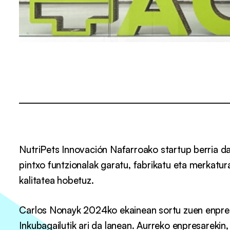
NutriPets Innovación Nafarroako startup berria da
pintxo funtzionalak garatu, fabrikatu eta merkatura
kalitatea hobetuz.
Carlos Nonayk 2024ko ekainean sortu zuen enpresa
Inkubagailutik ari da lanean. Aurreko enpresarekin