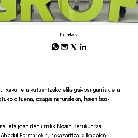
Partekatu
, txakur eta katuentzako elikagai-osagarriak eta
tuko dituena, osagai naturalekin, haien bizi-
, eta joan den urritik Noáin Berrikuntza
, Abedul Farmarekin, nekazaritza-elikagaien