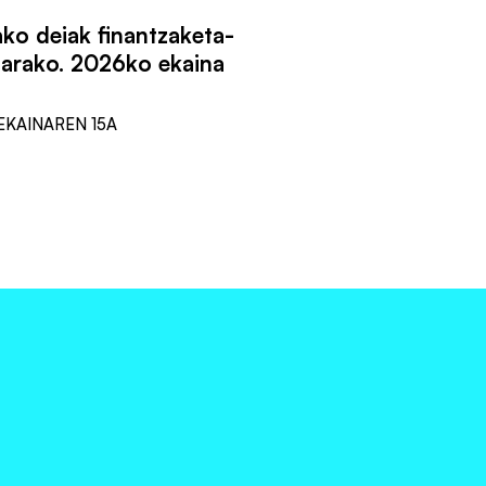
ko deiak finantzaketa-
arako. 2026ko ekaina
EKAINAREN 15A