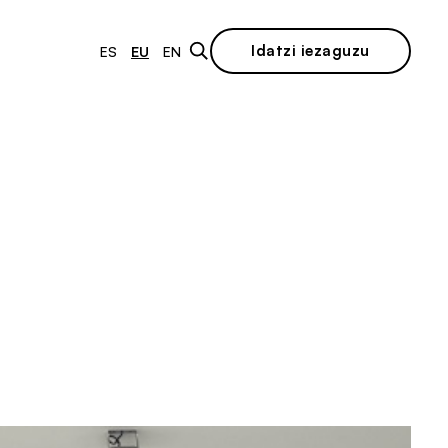
Idatzi iezaguzu
ES
EU
EN
n
eaders
Berrikuntza Irekia
 eta lidergoa
Berrikuntza Irekiaren
Erronkak 2026
Club Business Angels
Lankidetza-proiektuak
Polo Iris