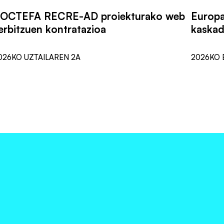
OCTEFA RECRE-AD proiekturako web
Europa
erbitzuen kontratazioa
kaskad
026KO UZTAILAREN 2A
2026KO 