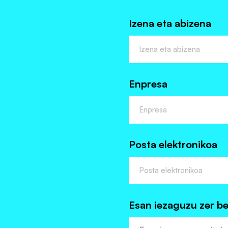
Izena eta abizena
Enpresa
Posta elektronikoa
Esan iezaguzu zer b