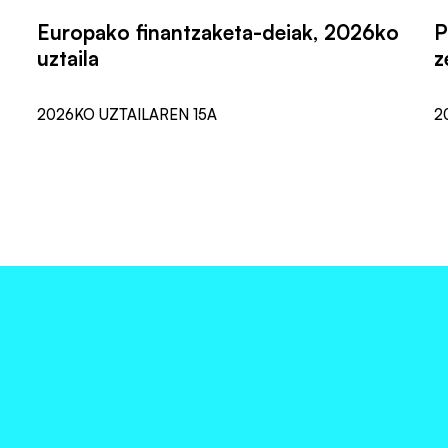
Europako finantzaketa-deiak, 2026ko
P
uztaila
z
2026KO UZTAILAREN 15A
2