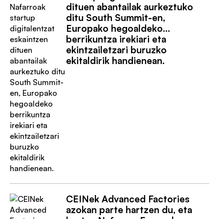
dituen abantailak aurkeztuko
ditu South Summit-en,
Europako hegoaldeko
berrikuntza irekiari eta
ekintzailetzari buruzko
ekitaldirik handienean.
CEINek Advanced Factories
azokan parte hartzen du, eta