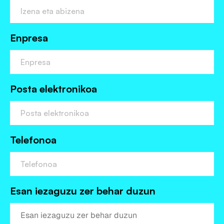
Enpresa
Posta elektronikoa
Telefonoa
Esan iezaguzu zer behar duzun