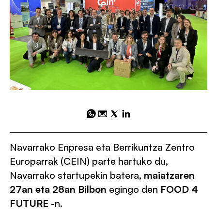
Navarrako Enpresa eta Berrikuntza Zentro
Europarrak (CEIN) parte hartuko du,
Navarrako startupekin batera,
maiatzaren
27an eta 28an
Bilbon
egingo den
FOOD 4
FUTURE
-n.