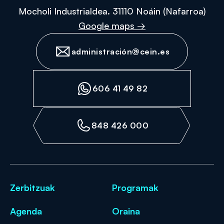
Mocholi Industrialdea. 31110 Noáin (Nafarroa)
Google maps →
administración@cein.es
606 41 49 82
848 426 000
Zerbitzuak
Programak
Agenda
Oraina