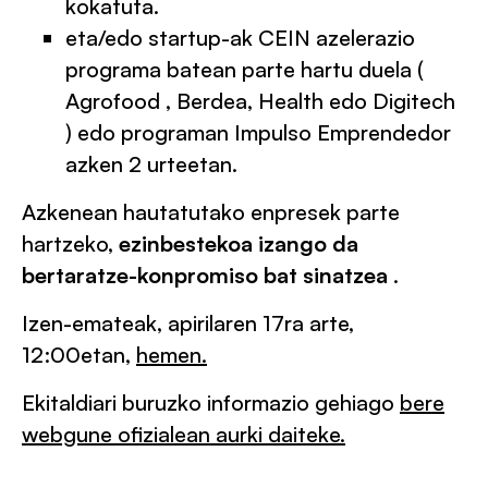
kokatuta.
eta/edo startup-ak CEIN azelerazio
programa batean parte hartu duela (
Agrofood , Berdea, Health edo Digitech
) edo programan Impulso Emprendedor
azken 2 urteetan.
Azkenean hautatutako enpresek parte
hartzeko,
ezinbestekoa izango da
bertaratze-konpromiso bat sinatzea
.
Izen-emateak, apirilaren 17ra arte,
12:00etan,
hemen.
Ekitaldiari buruzko informazio gehiago
bere
webgune ofizialean aurki daiteke.