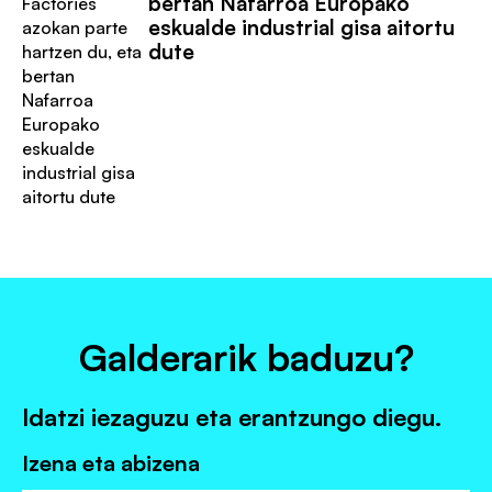
bertan Nafarroa Europako
eskualde industrial gisa aitortu
dute
Galderarik baduzu?
Idatzi iezaguzu eta erantzungo diegu.
Izena eta abizena