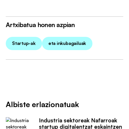
Artxibatua honen azpian
Startup-ak
eta inkubagailuak
Albiste erlazionatuak
Industria sektoreak Nafarroak
startup digitalentzat eskaintzen