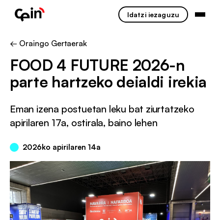
Idatzi iezaguzu
← Oraingo Gertaerak
FOOD 4 FUTURE 2026-n
parte hartzeko deialdi irekia
Eman izena postuetan leku bat ziurtatzeko
apirilaren 17a, ostirala, baino lehen
2026ko apirilaren 14a