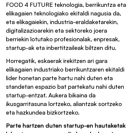
FOOD 4 FUTURE teknologia, berrikuntza eta
elikagaien teknologiako ekitaldi nagusia da,
eta elikagaiekin, industria-eraldaketarekin,
digitalizazioarekin eta sektoreko joera
berriekin lotutako profesionalak, enpresak,
startup-ak eta inbertitzaileak biltzen ditu.
Horregatik, eskaerak irekitzen ari gara
elikagaien industriako berrikuntzaren ekitaldi
lider honetan parte hartu nahi duten eta
standetan espazio bat partekatu nahi duten
startup-entzat. Aukera bikaina da
ikusgarritasuna lortzeko, aliantzak sortzeko
eta hazkundea bizkortzeko.
Parte hartzen duten startup-en hautaketak