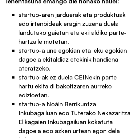
lehentasuna emango die honako hauei:
startup-aren jarduerak eta produktuak
edo irtenbideak eragin zuzena duela
landutako gaietan eta ekitaldiko parte-
hartzaile motetan.
startup-a une egokian eta leku egokian
dagoela ekitaldiaz etekinik handiena
ateratzeko.
startup-ak ez duela CEINekin parte
hartu ekitaldi bakoitzaren aurreko
edizioetan.
startup-a Noáin Berrikuntza
Inkubagailuan edo Tuterako Nekazaritza
Elikagaien Inkubagailuan kokatuta
dagoela edo azken urtean egon dela