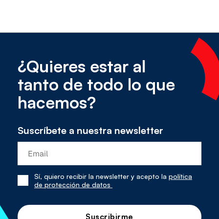
¿Quieres estar al
tanto de todo lo que
hacemos?
Suscríbete a nuestra newsletter
Sí, quiero recibir la newsletter y acepto la
política
Sí,
de protección de datos
he
leído
y
acepto