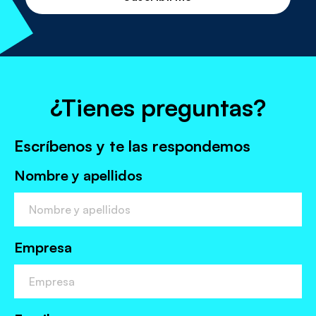
la
política
de
protección
de
datos
¿Tienes preguntas?
Escríbenos y te las respondemos
Nombre y apellidos
Empresa