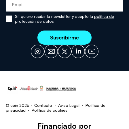
Sí, quiero recibir la newsletter y acepto la
política de
Sí,
protección de datos
he
leído
y
acepto
la
política
de
protección
de
datos
© cein 2026 ·
Contacto
·
Aviso Legal
·
Política de
privacidad
·
Política de cookies
Financiado por