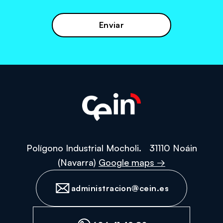
la
política
de
protección
de
datos
personales
Polígono Industrial Mocholi. 31110 Noáin
(Navarra)
Google maps →
administracion@cein.es