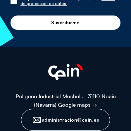
Sí,
de protección de datos
he
leído
y
acepto
la
política
de
protección
de
datos
Polígono Industrial Mocholi. 31110 Noáin
(Navarra)
Google maps →
administracion@cein.es