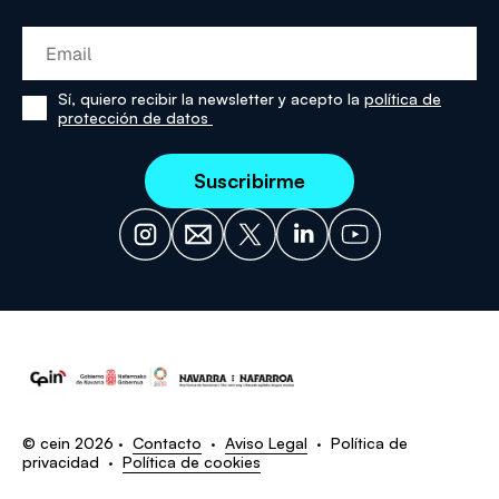
Sí, quiero recibir la newsletter y acepto la
política de
Sí,
protección de datos
he
leído
y
acepto
la
política
de
protección
de
datos
© cein 2026 ·
Contacto
·
Aviso Legal
·
Política de
privacidad
·
Política de cookies