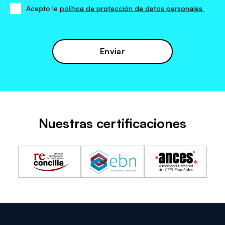
Acepto la
política de protección de datos personales
Acepto
la
política
de
protección
de
datos
Nuestras certificaciones
personales