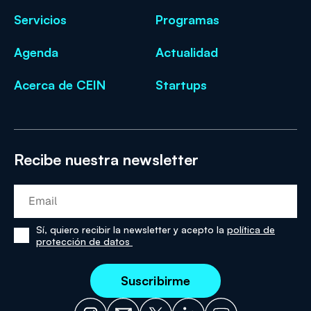
Servicios
Programas
Agenda
Actualidad
Acerca de CEIN
Startups
Recibe nuestra newsletter
Sí, quiero recibir la newsletter y acepto la
política de
Sí,
protección de datos
he
leído
y
acepto
la
política