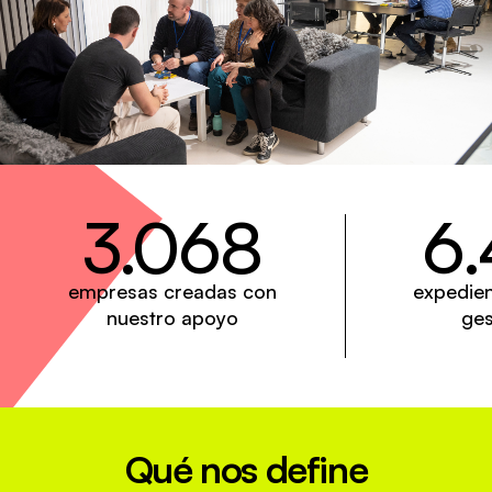
3.068
6
empresas creadas con
expedie
nuestro apoyo
ges
Qué nos define