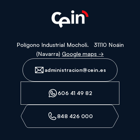
datos
personales
Polígono Industrial Mocholi. 31110 Noáin
(Navarra)
Google maps →
administracion@cein.es
606 41 49 82
848 426 000