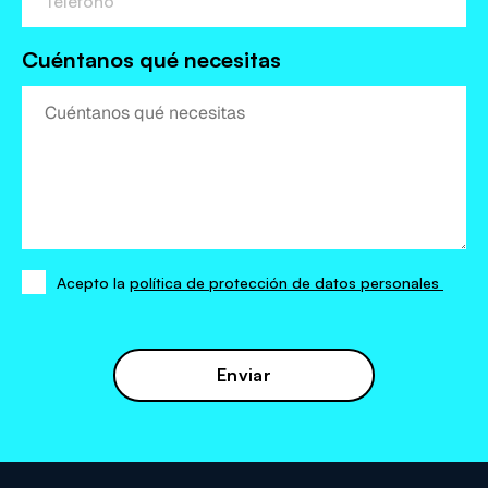
Cuéntanos qué necesitas
Acepto la
política de protección de datos personales
Acepto
la
política
de
protección
de