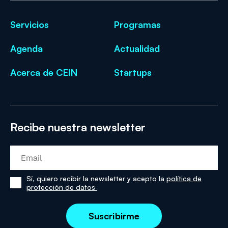
Servicios
Programas
Agenda
Actualidad
Acerca de CEIN
Startups
Recibe nuestra newsletter
Sí, quiero recibir la newsletter y acepto la
política de
Sí,
protección de datos
he
leído
y
acepto
la