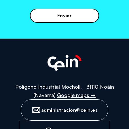
la
política
de
protección
de
datos
personales
Polígono Industrial Mocholi. 31110 Noáin
(Navarra)
Google maps →
administracion@cein.es