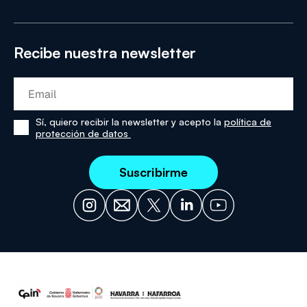
Recibe nuestra newsletter
Sí, quiero recibir la newsletter y acepto la
política de
Sí,
protección de datos
he
leído
y
acepto
la
política
de
protección
de
datos