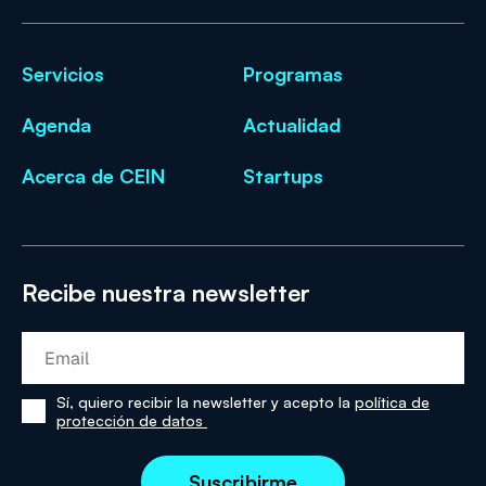
Servicios
Programas
Agenda
Actualidad
Acerca de CEIN
Startups
Recibe nuestra newsletter
Sí, quiero recibir la newsletter y acepto la
política de
Sí,
protección de datos
he
leído
y
acepto