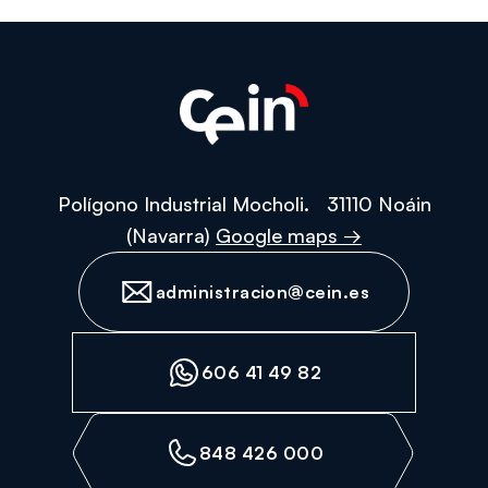
Polígono Industrial Mocholi. 31110 Noáin
(Navarra)
Google maps →
administracion@cein.es
606 41 49 82
848 426 000