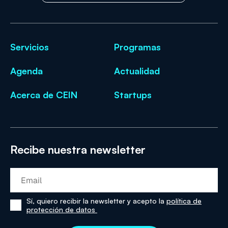
Servicios
Programas
Agenda
Actualidad
Acerca de CEIN
Startups
Recibe nuestra newsletter
Sí, quiero recibir la newsletter y acepto la
política de
Sí,
protección de datos
he
leído