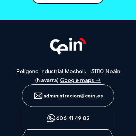
de
protección
de
datos
personales
Polígono Industrial Mocholi. 31110 Noáin
(Navarra)
Google maps →
administracion@cein.es
606 41 49 82