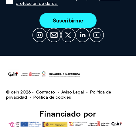
protección de datos
he
leído
y
acepto
la
política
de
protección
de
datos
© cein 2026 ·
Contacto
·
Aviso Legal
·
Política de
privacidad
·
Política de cookies
Financiado por