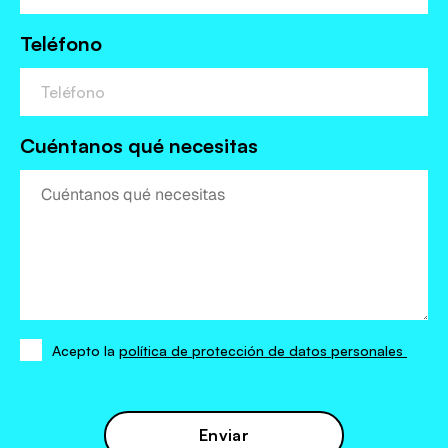
Teléfono
Cuéntanos qué necesitas
Acepto la
política de protección de datos personales
Acepto
la
política