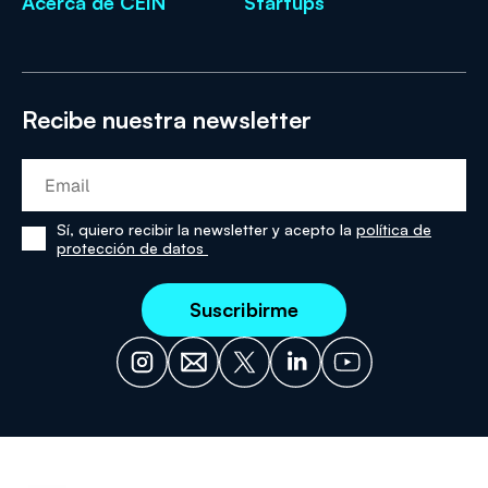
Acerca de CEIN
Startups
Recibe nuestra newsletter
Sí, quiero recibir la newsletter y acepto la
política de
Sí,
protección de datos
he
leído
y
acepto
la
política
de
protección
de
datos